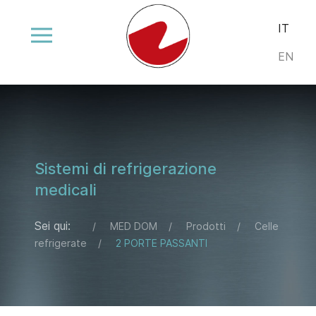
Seleziona la
IT
EN
Sistemi di refrigerazione
medicali
Sei qui:
MED DOM
Prodotti
Celle
refrigerate
2 PORTE PASSANTI