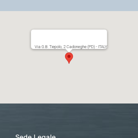
Via G.B. Tiepolo, 2 Cadoneghe (PD) - ITALY
Sede Legale