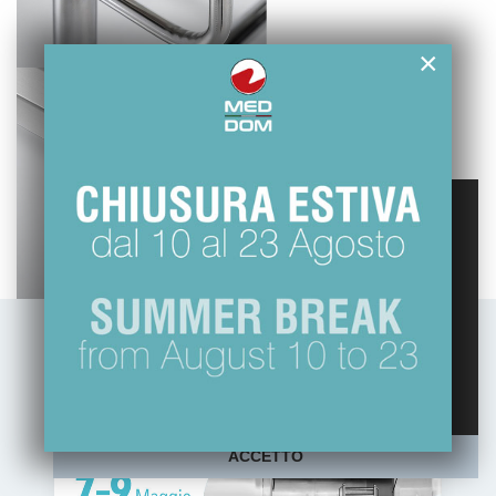
×
Questo sito web usa esclusivamente cookie
tecnici, per migliorare la tua esperienza di
navigazione e per analizzare il nostro traffico.
Non utilizziamo cookie di marketing o di
profilazione ne li raccogliamo o cediamo ad
altri.
Maggiori informazioni sulla nostra Policy
ACCETTO